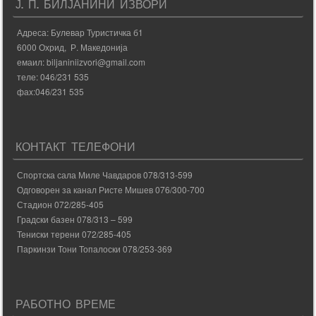
Ј. П. БИЛЈАНИНИ ИЗВОРИ
Адреса: Булевар Туристичка б1
6000 Охрид, Р. Македонија
емаил: biljaniniizvori@gmail.com
теле: 046/231 535
фаx:046/231 535
КОНТАКТ ТЕЛЕФОНИ
Спортска сала Миле Чавдаров 078/313-599
Одговорен за канал Ристе Мишев 076/300-700
Стадион 072/285-405
Градски базен 078/313 – 599
Тениски терени 072/285-405
Паркинзи Тони Топалоски 078/253-369
РАБОТНО ВРЕМЕ