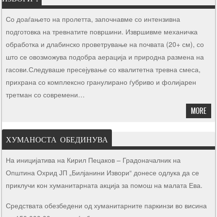
Со доаѓањето на пролетта, започнавме со интензивна
подготовка на тревнатите површини. Извршивме механичка
обработка и длабинско проветрување на почвата (20+ см), со
што се овозможува подобра аерација и природна размена на
гасови.Следуваше пресејување со квалитетна тревна смеса,
прихрана со комплексно гранулирано ѓубриво и фолијарен
третман со современи…
MORE
ХУМАНОСТА ОБЕДИНУВА
На иницијатива на
Кирил Пецаков – Градоначалник на
Општина Охрид
ЈП „Билјанини Извори“ донесе одлука да се
приклучи кон хуманитарната акција за помош на малата Ева.
Средствата обезбедени од хуманитарните паркинзи во висина