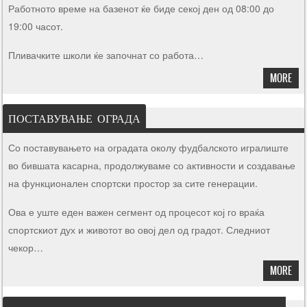
Работното време на базенот ќе биде секој ден од 08:00 до
19:00 часот.
Пливачките школи ќе започнат со работа…
MORE
ПОСТАВУВАЊЕ ОГРАДА
Со поставувањето на оградата околу фудбалското игралиште
во бившата касарна, продолжуваме со активности и создавање
на функционален спортски простор за сите генерации.
Ова е уште еден важен сегмент од процесот кој го враќа
спортскиот дух и животот во овој дел од градот. Следниот
чекор…
MORE