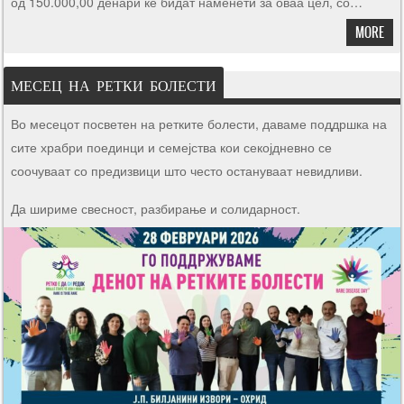
од 150.000,00 денари ќе бидат наменети за оваа цел, со…
MORE
МЕСЕЦ НА РЕТКИ БОЛЕСТИ
Во месецот посветен на ретките болести, даваме поддршка на
сите храбри поединци и семејства кои секојдневно се
соочуваат со предизвици што често остануваат невидливи.
Да шириме свесност, разбирање и солидарност.