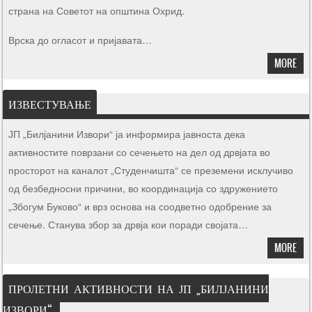
страна на Советот на општина Охрид.
Врска до огласот и пријавата…
MORE
ИЗВЕСТУВАЊЕ
ЈП „Билјанини Извори“ ја информира јавноста дека
активностите поврзани со сечењето на дел од дрвјата во
просторот на каналот „Студенчишта“ се преземени исклучиво
од безбедносни причини, во координација со здружението
„Збогум Буково“ и врз основа на соодветно одобрение за
сечење. Станува збор за дрвја кои поради својата…
MORE
ПРОЛЕТНИ АКТИВНОСТИ НА ЈП „БИЛЈАНИНИ
ИЗВОРИ“.