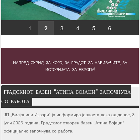
1
3
4
5
6
2
НАПРЕД ОХРИД! ЗА КОГО, ЗА ГРАДОТ, ЗА НАВИВАЧИТЕ, ЗА
ИСТОРИЈАТА, ЗА ЕВРОПА!
ГРАДСКИОТ БАЗЕН “АТИНА БОЈАЏИ” ЗАПОЧНУВА
СО РАБОТА
ЈП „Билјанини Извори“ ја информира јавноста дека од денес, 3
јули 2026 година, Градскиот отворен базен „Атина Бојаџи“
официјално започнува со работа.