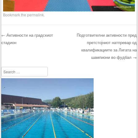
Bookmark the
permalink
.
←
Активности на градскиот
Подготвителни активности пред
стадион
претстојниот натпревар од
Post navigation
квалификациите за Лигата на
шампиони во фудбал
→
Search