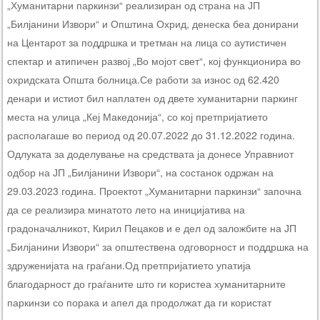
„Хуманитарни паркинзи“ реализиран од страна на ЈП
„Билјанини Извори“ и Општина Охрид, денеска беа донирани
на Центарот за поддршка и третман на лица со аутистичен
спектар и атипичен развој „Во мојот свет“, кој функционира во
охридската Општа болница.Се работи за износ од 62.420
денари и истиот бил наплатен од двете хуманитарни паркинг
места на улица „Кеј Македонија“, со кој претпријатието
располагаше во период од 20.07.2022 до 31.12.2022 година.
Одлуката за доделување на средствата ја донесе Управниот
одбор на ЈП „Билјанини Извори“, на состанок одржан на
29.03.2023 година. Проектот „Хуманитарни паркинзи“ започна
да се реализира минатото лето на иницијатива на
градоначалникот, Кирил Пецаков и е дел од заложбите на ЈП
„Билјанини Извори“ за општествена одговорност и поддршка на
здруженијата на граѓани.Од претпријатието упатија
благодарност до граѓаните што ги користеа хуманитарните
паркинзи со порака и апел да продолжат да ги користат