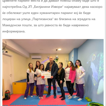
црвените паркинг места и да даваат помош онаму каде што е
најпотребна.Од ЈП „Билјанини Извори“ најавуваат дека наскоро
ќе обележат уште еден хуманитарен паркинг кој ќе биде
лоциран на улица „Партизанска“ во близина на зградата на
Македонски пошти, за што јавноста ќе биде навремено
информирана.