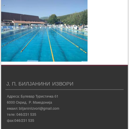
Ј. П. БИЛЈАНИНИ ИЗВОРИ
Адреса: Булевар Туристичка б1
6000 Охрид, Р. Македонија
емаил: biljaniniizvori@gmail.com
теле: 046/231 535
фаx:046/231 535