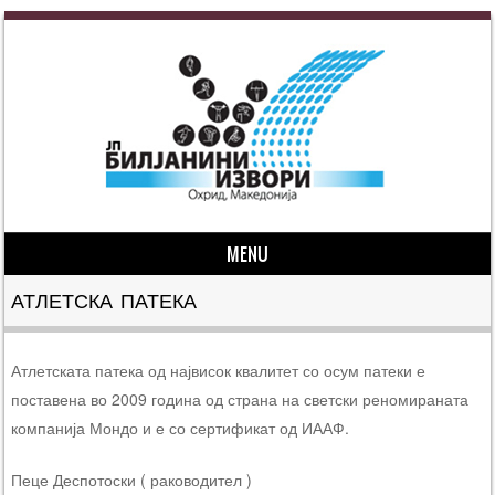
MENU
Skip to content
АТЛЕТСКА ПАТЕКА
Атлетската патека од највисок квалитет со осум патеки е
поставена во 2009 година од страна на светски реномираната
компанија Мондо и е со сертификат од ИААФ.
Пеце Деспотоски ( раководител )