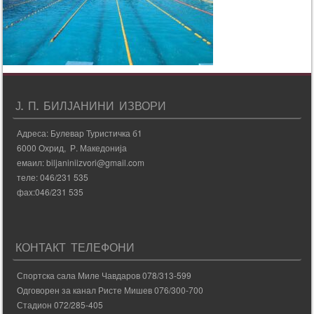
Ј. П. БИЛЈАНИНИ ИЗВОРИ
Адреса: Булевар Туристичка б1
6000 Охрид, Р. Македонија
емаил: biljaniniizvori@gmail.com
теле: 046/231 535
фаx:046/231 535
КОНТАКТ ТЕЛЕФОНИ
Спортска сала Миле Чавдаров 078/313-599
Одговорен за канал Ристе Мишев 076/300-700
Стадион 072/285-405