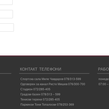
КОНТАКТ ТЕЛЕФОНИ
РАБО
Спортска сала Миле Чавдаров 078/313-599
понеде
Одговорен за канал Ристе Мишев 076/300-700
07:00 –
Стадион 072/285-405
Градски базен 078/313 – 599
Тениски терени 072/285-405
Паркинзи Тони Топалоски 078/253-369