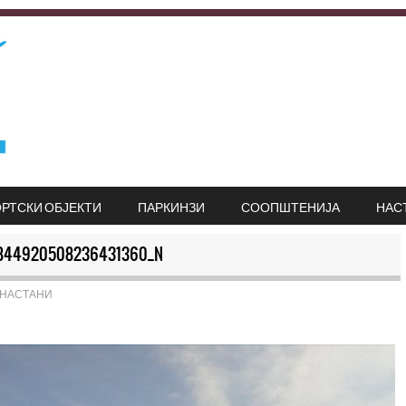
РТСКИ ОБЈЕКТИ
ПАРКИНЗИ
СООПШТЕНИЈА
НАС
844920508236431360_N
НАСТАНИ