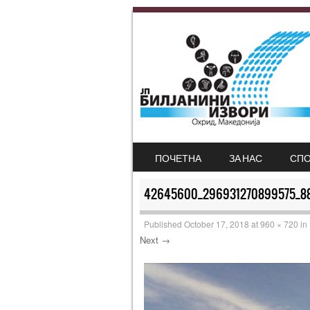
SKIP TO CONTENT
ПОЧЕТНА
ЗА НАС
СПО
MENU
42645600_296931270899575_8
Published
October 17, 2018
at
960 × 720
in
Next →