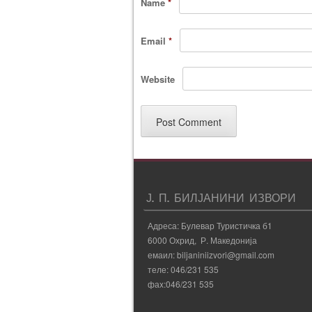
Name
*
Email
*
Website
Ј. П. БИЛЈАНИНИ ИЗВОРИ
Адреса: Булевар Туристичка б1
6000 Охрид, Р. Македонија
емаил: biljaniniizvori@gmail.com
теле: 046/231 535
фаx:046/231 535