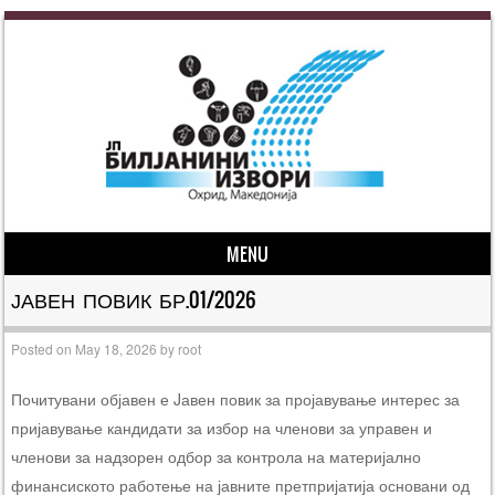
MENU
Skip to content
ЈАВЕН ПОВИК БР.01/2026
Posted on
May 18, 2026
by
root
Почитувани објавен е Jавен повик за пројавување интерес за
пријавување кандидати за избор на членови за управен и
членови за надзорен одбор за контрола на материјално
финансиското работење на јавните претпријатија основани од