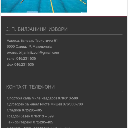
Ј. П. БИЛЈАНИНИ ИЗВОРИ
Адреса: Булевар Туристичка б1
6000 Охрид, Р. Македонија
емаил: biljaniniizvori@gmail.com
теле: 046/231 535
фаx:046/231 535
КОНТАКТ ТЕЛЕФОНИ
Спортска сала Миле Чавдаров 078/313-599
Одговорен за канал Ристе Мишев 076/300-700
Стадион 072/285-405
Градски базен 078/313 – 599
Тениски терени 072/285-405
Паркинзи Тони Топалоски 078/253-369